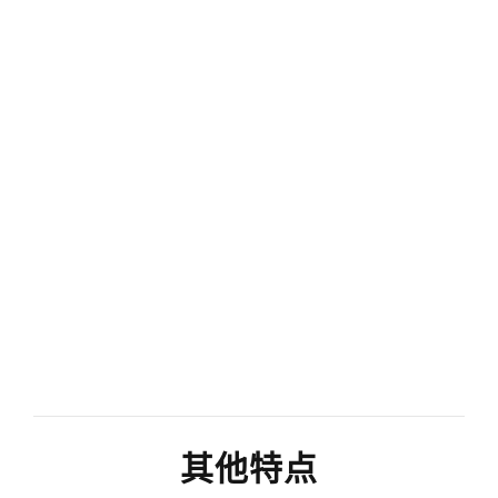
多媒体室
双开门浴室
主卧独立浴缸
复数钢扶手阳台
3层开放式钢制楼梯
设有独立式洗衣机和烘干机的洗衣房
化妆间
屋主的储藏室
其他特点