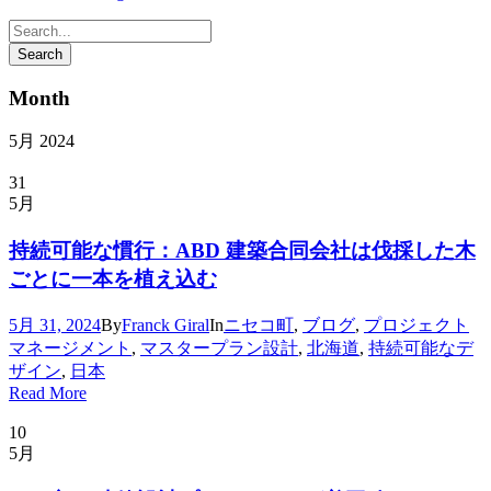
Month
5月 2024
31
5月
持続可能な慣行：ABD 建築合同会社は伐採した木
ごとに一本を植え込む
5月 31, 2024
By
Franck Giral
In
ニセコ町
,
ブログ
,
プロジェクト
マネージメント
,
マスタープラン設計
,
北海道
,
持続可能なデ
ザイン
,
日本
Read More
10
5月