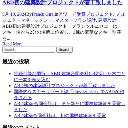
ABD初の建築設計プロジェクトが着工致しました
5月 10, 2024
By
Franck Giral
In
アワード受賞プロジェクト
,
プロ
ジェクトマネージメント
,
マスタープラン設計
,
建築設計
ABD初の建築設計プロジェクト「グランツルニセコ」は、
スキー場から2分の場所に位置し、3棟の豪華なスキー別荘
を...
Read More
最近の投稿
持続可能な慣行：ABD 建築合同会社は伐採した木ごと
に一本を植え込む
ABD初の建築設計プロジェクトが着工致しました
国際的なスキーリゾート誌「Powder Life」でABDが紹
介される
ABD建築 合同会社は、また新たに国際建築賞を受賞し
ました
ABD建築合同会社は、初の国際建築賞を受賞
最近のコメント