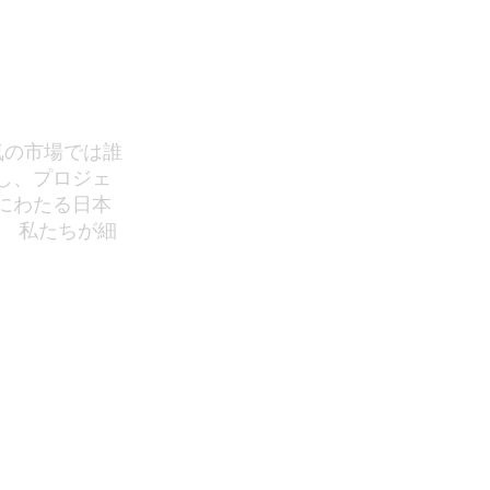
気の市場では誰
し、プロジェ
にわたる日本
。 私たちが細