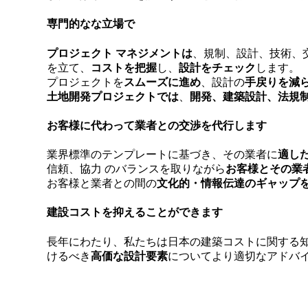
専門的なな立場で
プロジェクト マネジメントは
、規制、設計、技術、
を立て、
コストを把握
し、
設計をチェック
します。
プロジェクトを
スムーズに進め
、設計の
手戻りを減
土地開発プロジェクトでは
、
開発、建築設計、法規
お客様に代わって業者との交渉を代行します
業界標準のテンプレートに基づき、その業者に
適し
信頼、協力 のバランスを取りながら
お客様とその業
お客様と業者との間の
文化的・情報伝達のギャップ
建設コストを抑えることができます
長年にわたり、私たちは日本の建築コストに関する
けるべき
高価な設計要素
についてより適切なアドバ