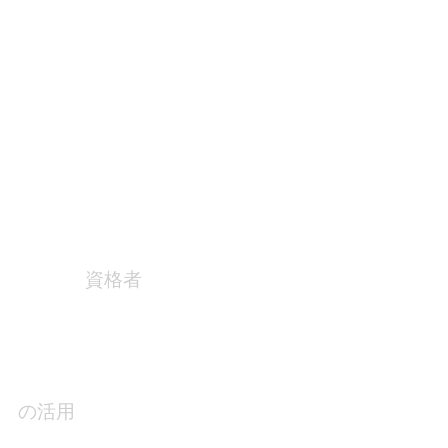
ッショナル)
資格者
ト
の活用