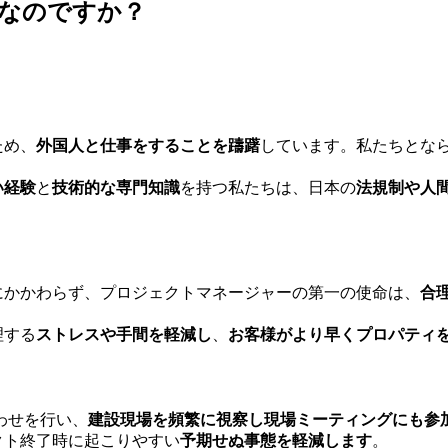
要なのですか？
ため、
外国人と仕事をすることを躊躇
しています。私たちとな
い経験
と
技術的な専門知識
を持つ私たちは、日本の
法規制や人
にかかわらず、プロジェクトマネージャーの第一の使命は、
合
理する
ストレスや手間を軽減し
、
お客様がより早くプロパティ
わせを行い、
建設現場を頻繁に視察し現場ミーティングにも参
クト終了時に起こりやすい
予期せぬ事態を軽減します
。