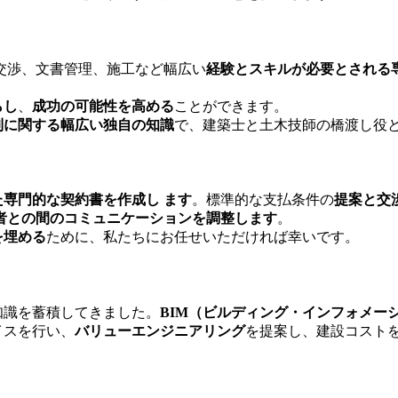
交渉、文書管理、施工など幅広い
経験とスキルが必要とされる
らし
、
成功の可能性を高める
ことができます。
制に関する幅広い独自の知識
で、建築士と土木技師の橋渡し役
た専門的な契約書を作成し ます
。標準的な支払条件の
提案と交
者との間のコミュニケーションを調整します
。
を埋める
ために、私たちにお任せいただければ幸いです。
知識を蓄積してきました。
BIM（ビルディング・インフォメー
イスを行い、
バリューエンジニアリング
を提案し、建設コスト