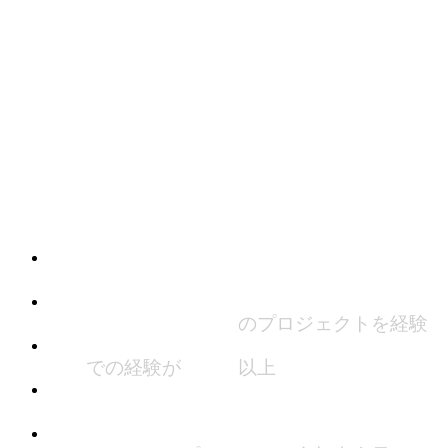
私 た ち を 選 ぶ 理 由 と は ？
PMP (プロジェクト-マネージメント-プロフェ
小規模から大規模まで
のプロジェクトを経験
日本
での経験が
１４年
以上
スケジュール管理、予算及び建物情報解析ソフ