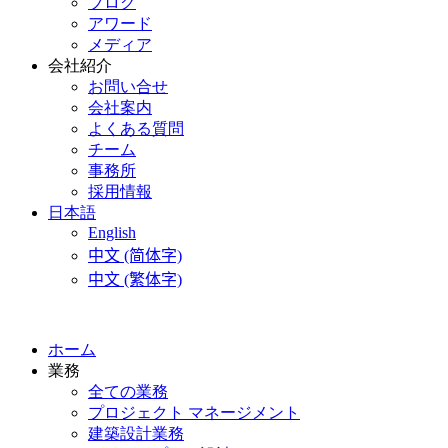
ブログ
アワード
メディア
会社紹介
お問い合せ
会社案内
よくある質問
チーム
事務所
採用情報
日本語
English
中文 (简体字)
中文 (繁体字)
ホーム
業務
全ての業務
プロジェクト マネージメント
建築設計業務