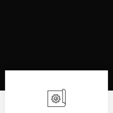
コ ン セ プ ト
可能性を高めるために、コンセプトの段階から私たちのサービ