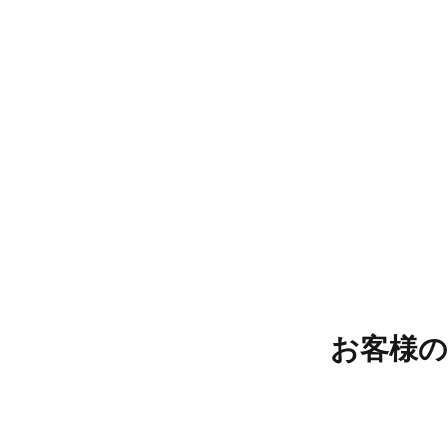
プロジェクト
建築設計
マネージメント
お客様
お客様が経験豊富な
デベロッパー
、
個人
、あ