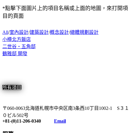
*點擊下面圖片上的項目名稱或上面的地圖，來打開項
目的頁面
All
/
室內設計
/
建築設計
/
概念設計
/
總體規劃設計
小樽北方飯店
二世谷・五角邸
鶴雅邸 開發
所有項目
〒060-0063北海道札幌市中央区南3条西10丁目1002-1 S３１
０ビル502号
+81-(0)11-206-0340
Email