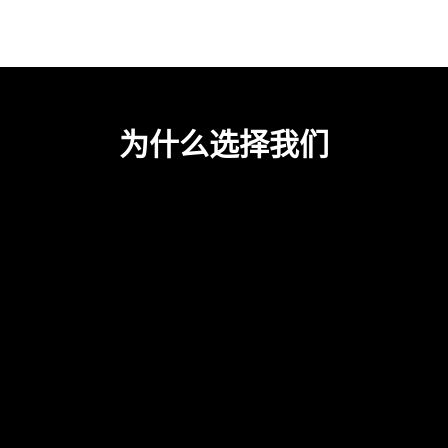
为什么选择我们
具有成本效益的项
清晰的
，
双语
图纸
初步的
无人机勘测
成本意识
的设计