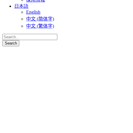
日本語
English
中文 (简体字)
中文 (繁体字)
イントゥイショ
ン