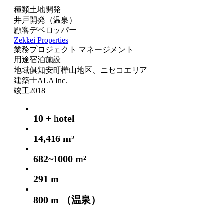
種類
土地開発
井戸開発（温泉）
顧客
デベロッパー
Zekkei Properties
業務
プロジェクト マネージメント
用途
宿泊施設
地域
俱知安町樺山地区、ニセコエリア
建築士
ALA Inc.
竣工
2018
10 + hotel
14,416 m²
682~1000 m²
291 m
800 m （温泉）