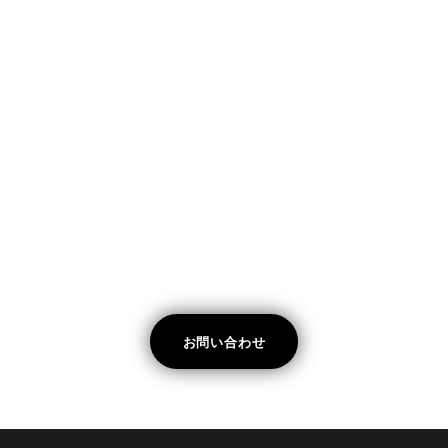
エレベーション・ヴィラ
あるく坂 ストリート
コア・ハウス
ジ・オーチャード・ゲートハウス
ジ・オーチャード・ゴヨウマツ
ジ・オーチャード・ケヤキ
シロキン シャレー
ヒラフ モダン・ヴィラ
グラン・ツル・ニセコ-ヴィラ
お問い合わせ