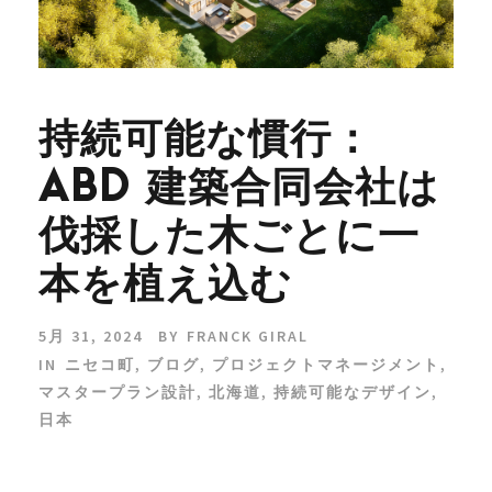
持続可能な慣行：
ABD 建築合同会社は
伐採した木ごとに一
本を植え込む
5月 31, 2024
BY
FRANCK GIRAL
IN
ニセコ町
,
ブログ
,
プロジェクトマネージメント
,
マスタープラン設計
,
北海道
,
持続可能なデザイン
,
日本