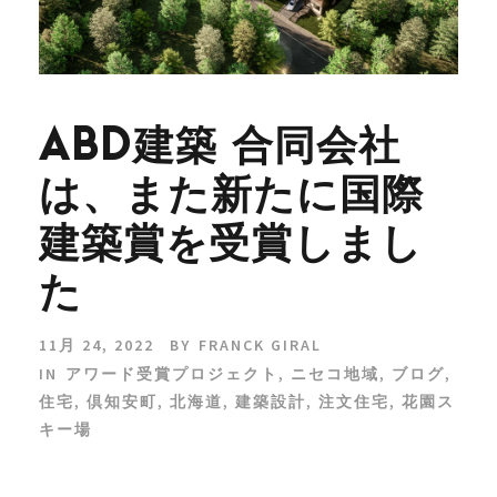
ABD建築 合同会社
は、また新たに国際
建築賞を受賞しまし
た
11月 24, 2022
BY
FRANCK GIRAL
IN
アワード受賞プロジェクト
,
ニセコ地域
,
ブログ
,
住宅
,
倶知安町
,
北海道
,
建築設計
,
注文住宅
,
花園ス
キー場