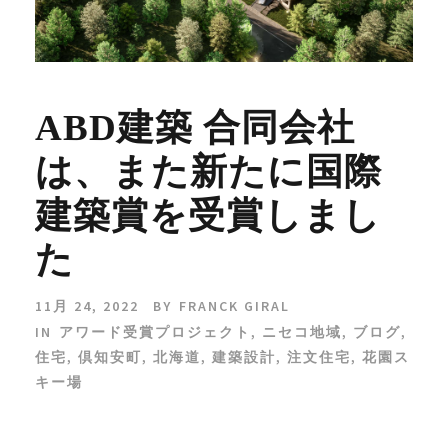
ABD建築 合同会社
は、また新たに国際
建築賞を受賞しまし
た
11月 24, 2022
BY
FRANCK GIRAL
IN
アワード受賞プロジェクト
,
ニセコ地域
,
ブログ
,
住宅
,
倶知安町
,
北海道
,
建築設計
,
注文住宅
,
花園ス
キー場